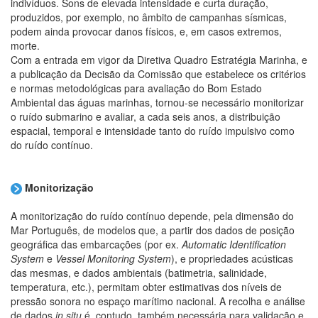
indivíduos. Sons de elevada intensidade e curta duração,
produzidos, por exemplo, no âmbito de campanhas sísmicas,
podem ainda provocar danos físicos, e, em casos extremos,
morte.
Com a entrada em vigor da Diretiva Quadro Estratégia Marinha, e
a publicação da Decisão da Comissão que estabelece os critérios
e normas metodológicas para avaliação do Bom Estado
Ambiental das águas marinhas, tornou-se necessário monitorizar
o ruído submarino e avaliar, a cada seis anos, a distribuição
espacial, temporal e intensidade tanto do ruído impulsivo como
do ruído contínuo.
Monitorização
A monitorização do ruído contínuo depende, pela dimensão do
Mar Português, de modelos que, a partir dos dados de posição
geográfica das embarcações (por ex.
Automatic Identification
System
e
Vessel Monitoring System
), e propriedades acústicas
das mesmas, e dados ambientais (batimetria, salinidade,
temperatura, etc.), permitam obter estimativas dos níveis de
pressão sonora no espaço marítimo nacional. A recolha e análise
de dados
in situ
é, contudo, também necessária para validação e