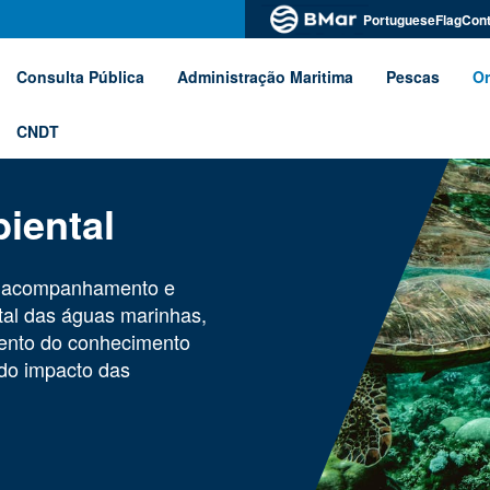
PortugueseFlagCont
Consulta Pública
Administração Maritima
Pescas
Or
CNDT
iental
e acompanhamento e
tal das águas marinhas,
mento do conhecimento
 do impacto das