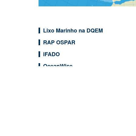
Lixo Marinho na DQEM
RAP OSPAR
iFADO
OceanWise
CleanAtlantic
Onde Estamos
Mapa do Site