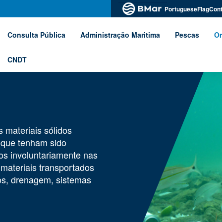
PortugueseFlagCont
Consulta Pública
Administração Maritima
Pescas
Or
CNDT
s materiais sólidos
.) que tenham sido
os involuntariamente nas
 materiais transportados
ios, drenagem, sistemas