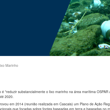
ixo Marinho
o é "reduzir substancialmente o lixo marinho na área marítima OSPAR 
té 2020.
rovou em 2014 (reunião realizada em Cascais) um Plano de Ação Regi
acionais que focadas sobre fontes baseadas em terra e baseadas no 