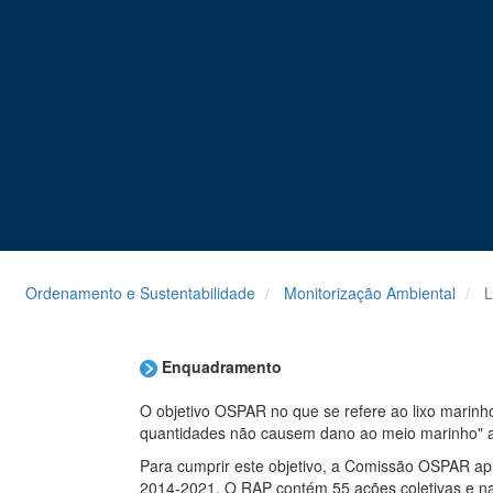
Ordenamento e Sustentabilidade
Monitorização Ambiental
L
Enquadramento
O objetivo OSPAR no que se refere ao lixo marinh
quantidades não causem dano ao meio marinho" a
Para cumprir este objetivo, a Comissão OSPAR ap
2014-2021. O RAP contém 55 ações coletivas e n