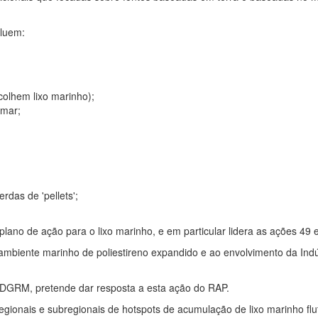
cluem:
ecolhem lixo marinho);
 mar;
rdas de 'pellets';
ano de ação para o lixo marinho, e em particular lidera as ações 49 e
 ambiente marinho de poliestireno expandido e ao envolvimento da Ind
GRM, pretende dar resposta a esta ação do RAP.
egionais e subregionais de hotspots de acumulação de lixo marinho
fl