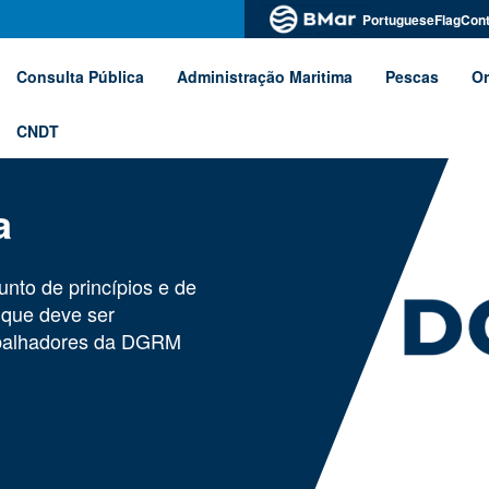
PortugueseFlagCont
Consulta Pública
Administração Maritima
Pescas
Or
CNDT
ta
nto de princípios e de
l que deve ser
rabalhadores da DGRM