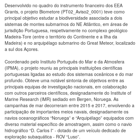
Desenvolvido no quadro do instrumento financeiro dos EEA
Grants, o projeto Biometore (PT02_Aviso2_0001) teve como
principal objetivo estudar a biodiversidade associada a dois
sistemas de montes submarinos do NE Atlântico, em áreas de
jurisdição Portuguesa, respetivamente no complexo geológico
Madeira-Tore (entre o território do Continente e a Ilha da
Madeira) e no arquipélago submarino do Great Meteor, localizado
a sul dos Açores.
Coordenado pelo Instituto Português do Mar e da Atmosfera
(IPMA), o projeto reuniu as principais instituições científicas
portuguesas ligadas ao estudo dos sistemas oceânicos e do mar
profundo. Obteve uma notável sintonia de objetivos entre as
principais equipas de investigação nacionais, em colaboração
com outros parceiros científicos, designadamente do Institute of
Marine Research (IMR) sediado em Bergen, Noruega. As
campanhas de mar decorreram entre 2015 e 2017, envolvendo a
participação de importantes meios navais, designadamente os
navios oceanográficos “Noruega” e “Arquipélago” equipados com
diverso material específico de amostragem, assim como o navio
hidrográfico “D. Carlos I” - dotado de um veículo dedicado de
exploração subaquática - ROV “Luso”.