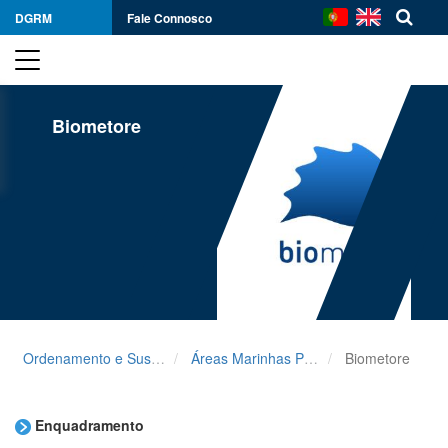
DGRM
Fale Connosco
Biometore
Ordenamento e Sustentabilidade
Áreas Marinhas Protegidas
Biometore
Enquadramento