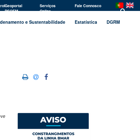
rol
Geoportal
Serviços
Fale Connosco
PSOEM
Online
denamento e Sustentabilidade
Estatística
DGRM
eve