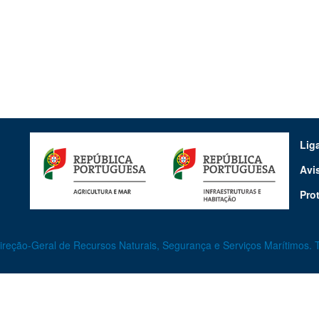
Lig
Avi
Pro
eção-Geral de Recursos Naturais, Segurança e Serviços Marítimos. T