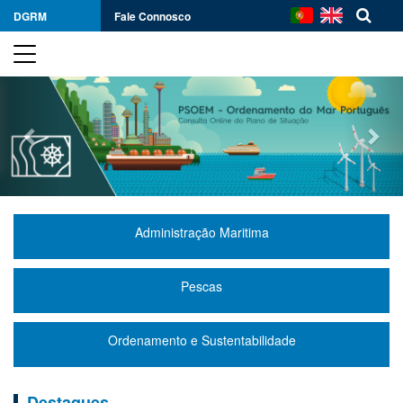
DGRM
Fale Connosco
Previous
Nex
Administração Maritima
Pescas
Ordenamento e Sustentabilidade
Destaques