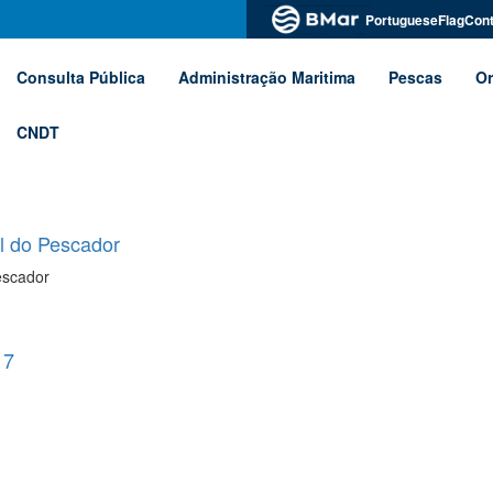
PortugueseFlagCont
Consulta Pública
Administração Maritima
Pescas
Or
CNDT
l do Pescador
escador
17