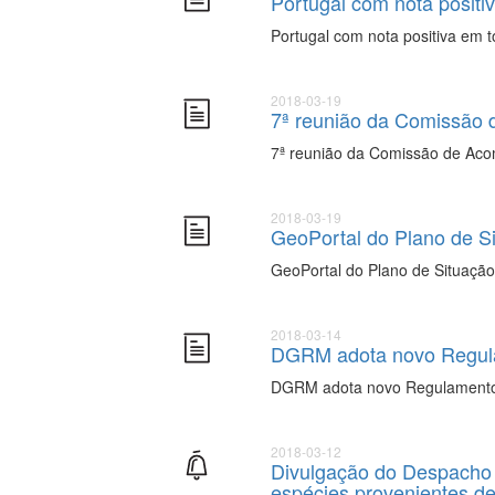
Portugal com nota positi
Portugal com nota positiva em 
2018-03-19
7ª reunião da Comissão 
7ª reunião da Comissão de Aco
2018-03-19
GeoPortal do Plano de S
GeoPortal do Plano de Situaçã
2018-03-14
DGRM adota novo Regula
DGRM adota novo Regulamento
2018-03-12
Divulgação do Despacho 
espécies provenientes de